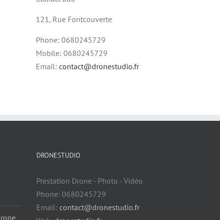
121, Rue Fontcouverte
Phone: 0680245729
Mobile: 0680245729
Email:
contact@dronestudio.fr
DRONESTUDIO
Prestation Drone - Photo - Vidéo
Phone: 0680245729
Email:
contact@dronestudio.fr
drone