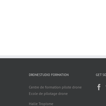
DRONESTUDIO FORMATION
GET SO
Centre de formation pilote drone
Ecole de pilotage drone
Halle Tropisme