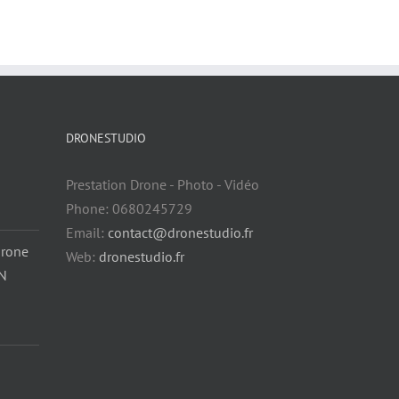
DRONESTUDIO
Prestation Drone - Photo - Vidéo
Phone: 0680245729
Email:
contact@dronestudio.fr
drone
Web:
dronestudio.fr
EN