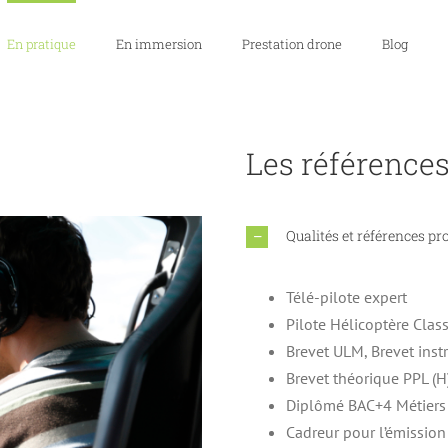
En pratique
En immersion
Prestation drone
Blog
Les références
Qualités et références pr
Télé-pilote expert
Pilote Hélicoptère Class
Brevet ULM, Brevet ins
Brevet théorique PPL (H
Diplômé BAC+4 Métiers 
Cadreur pour l’émissio