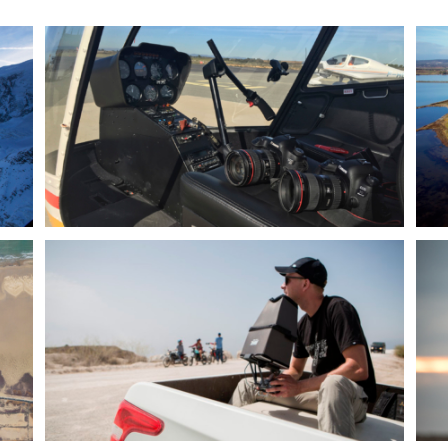
Photographie par drone
Drone
Photo aérienne
Formation vidéo en drone
Formation vidéo par drone