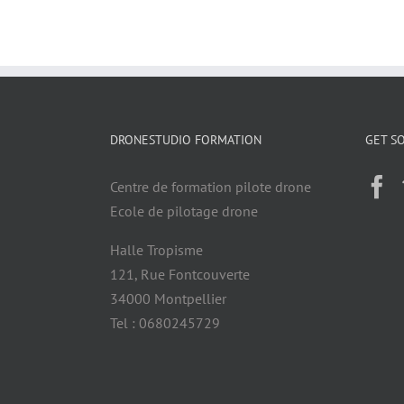
DRONESTUDIO FORMATION
GET SO
Centre de formation pilote drone
Ecole de pilotage drone
Halle Tropisme
121, Rue Fontcouverte
34000 Montpellier
Tel : 0680245729