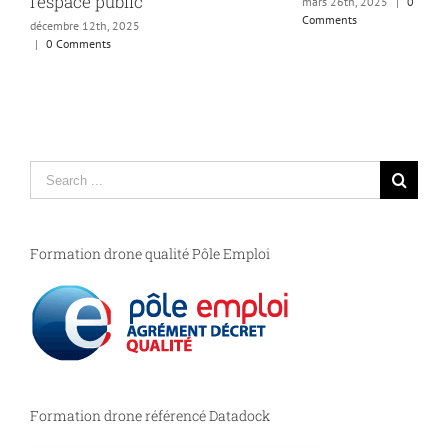
e public
mars 26th, 2025
|
0
Comments
12th, 2025
ents
Search
for:
Formation drone qualité Pôle Emploi
Formation drone référencé Datadock