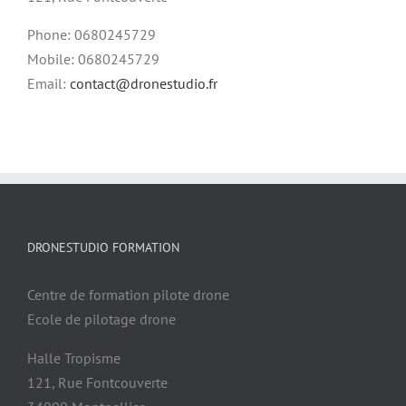
Phone: 0680245729
Mobile: 0680245729
Email:
contact@dronestudio.fr
DRONESTUDIO FORMATION
Centre de formation pilote drone
Ecole de pilotage drone
Halle Tropisme
121, Rue Fontcouverte
34000 Montpellier