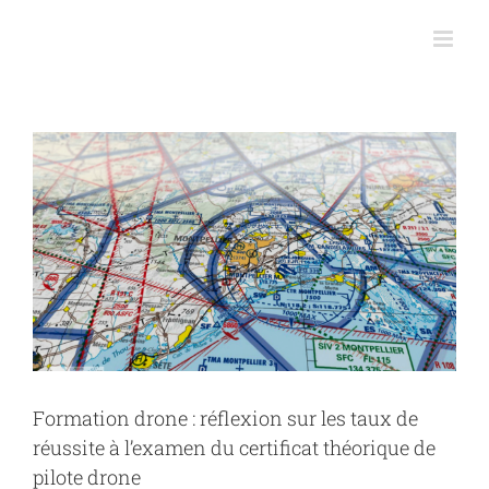
Skip
to
content
View
Larger
Image
Formation drone : réflexion sur les taux de
réussite à l’examen du certificat théorique de
pilote drone