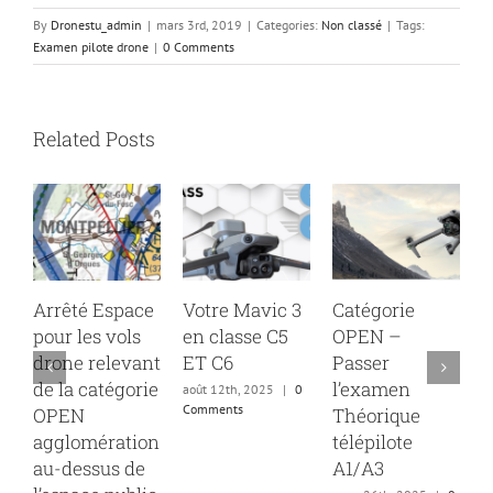
By
Dronestu_admin
|
mars 3rd, 2019
|
Categories:
Non classé
|
Tags:
Examen pilote drone
|
0 Comments
Related Posts
 Espace
Votre Mavic 3
Catégorie
Mise à jour 
s vols
en classe C5
OPEN –
guide
relevant
ET C6
Passer
Catégorie
atégorie
l’examen
Spécifique…
août 12th, 2025
|
0
Comments
Théorique
encore un
ération
télépilote
petit effort !
sus de
A1/A3
décembre 30th, 2
|
0 Comments